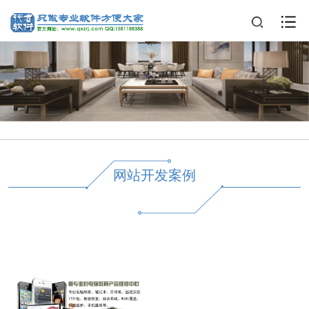
网站开发案例